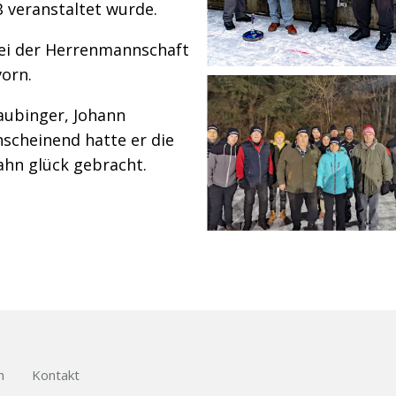
B veranstaltet wurde.
ei der Herrenmannschaft
vorn.
raubinger, Johann
nscheinend hatte er die
ahn glück gebracht.
m
Kontakt