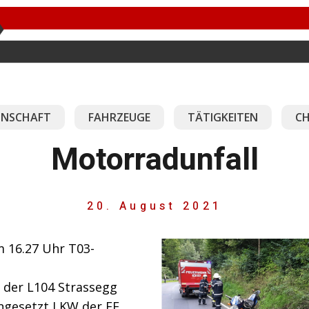
NSCHAFT
FAHRZEUGE
TÄTIGKEITEN
CH
Motorradunfall
20. August 2021
 16.27 Uhr T03-
der L104 Strassegg
ingesetzt LKW der FF