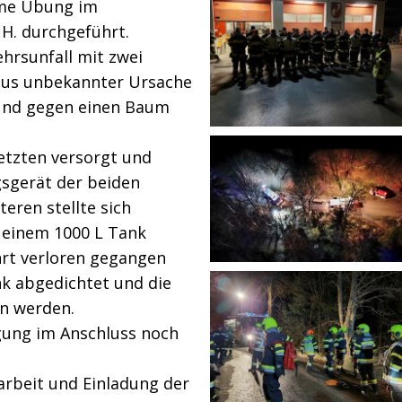
ame Übung im
H. durchgeführt.
rsunfall mit zwei
aus unbekannter Ursache
und gegen einen Baum
etzten versorgt und
gsgerät der beiden
eren stellte sich
 einem 1000 L Tank
hrt verloren gegangen
k abgedichtet und die
n werden.
gung im Anschluss noch
rbeit und Einladung der