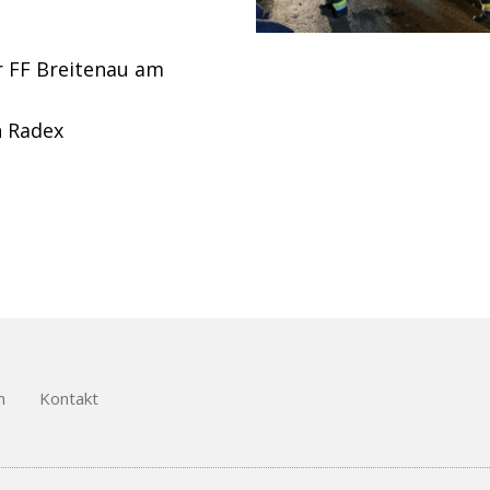
 FF Breitenau am
h Radex
m
Kontakt